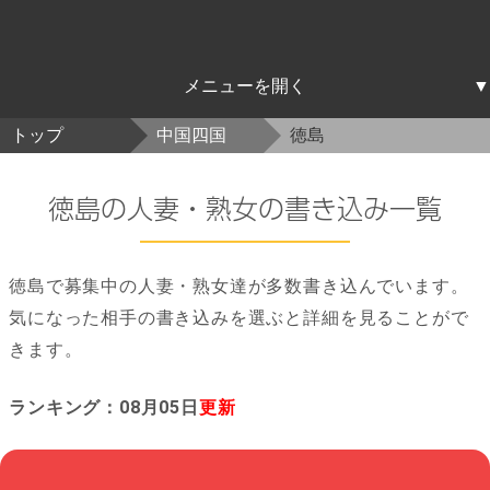
北海道東北
関東
中部
近畿
中国四国
九州沖縄
トップ
中国四国
徳島
北海道
青森
岩手
宮城
秋田
山形
福島
茨城
栃木
群馬
埼玉
千葉
東京
神奈川
新潟
富山
石川
福井
山梨
長野
岐阜
静岡
愛知
三重
滋賀
京都
大阪
兵庫
奈良
和歌山
鳥取
島根
岡山
広島
山口
徳島
香川
愛媛
高知
福岡
佐賀
長崎
熊本
大分
宮崎
鹿児島
沖縄
徳島の人妻・熟女の書き込み一覧
徳島で募集中の人妻・熟女達が多数書き込んでいます。
気になった相手の書き込みを選ぶと詳細を見ることがで
きます。
ランキング：08月05日
更新