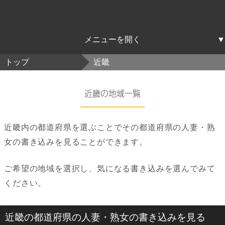
北海道東北
関東
中部
近畿
中国四国
九州沖縄
トップ
近畿
北海道
青森
岩手
宮城
秋田
山形
福島
茨城
栃木
群馬
埼玉
千葉
東京
神奈川
新潟
富山
石川
福井
山梨
長野
岐阜
静岡
愛知
三重
滋賀
京都
大阪
兵庫
奈良
和歌山
鳥取
島根
岡山
広島
山口
徳島
香川
愛媛
高知
福岡
佐賀
長崎
熊本
大分
宮崎
鹿児島
沖縄
近畿の地域一覧
近畿内の都道府県を選ぶことでその都道府県の人妻・熟
女の書き込みを見ることができます。
ご希望の地域を選択し、気になる書き込みを選んでみて
ください。
近畿の都道府県の人妻・熟女の書き込みを見る