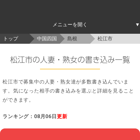
北海道東北
関東
中部
近畿
中国四国
九州沖縄
トップ
中国四国
島根
松江市
北海道
青森
岩手
宮城
秋田
山形
福島
茨城
栃木
群馬
埼玉
千葉
東京
神奈川
新潟
富山
石川
福井
山梨
長野
岐阜
静岡
愛知
三重
滋賀
京都
大阪
兵庫
奈良
和歌山
鳥取
島根
岡山
広島
山口
徳島
香川
愛媛
高知
福岡
佐賀
長崎
熊本
大分
宮崎
鹿児島
沖縄
松江市の人妻・熟女の書き込み一覧
松江市で募集中の人妻・熟女達が多数書き込んでいま
す。気になった相手の書き込みを選ぶと詳細を見ること
ができます。
ランキング：08月06日
更新