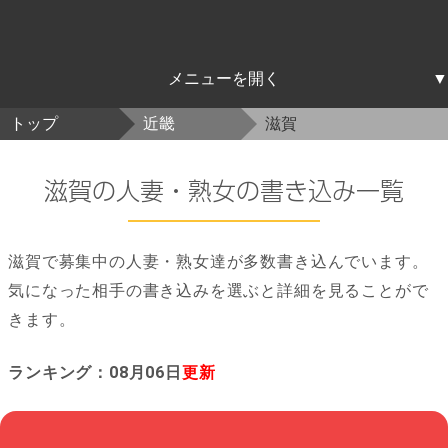
北海道東北
関東
中部
近畿
中国四国
九州沖縄
トップ
近畿
滋賀
北海道
青森
岩手
宮城
秋田
山形
福島
茨城
栃木
群馬
埼玉
千葉
東京
神奈川
新潟
富山
石川
福井
山梨
長野
岐阜
静岡
愛知
三重
滋賀
京都
大阪
兵庫
奈良
和歌山
鳥取
島根
岡山
広島
山口
徳島
香川
愛媛
高知
福岡
佐賀
長崎
熊本
大分
宮崎
鹿児島
沖縄
滋賀の人妻・熟女の書き込み一覧
滋賀で募集中の人妻・熟女達が多数書き込んでいます。
気になった相手の書き込みを選ぶと詳細を見ることがで
きます。
ランキング：08月06日
更新