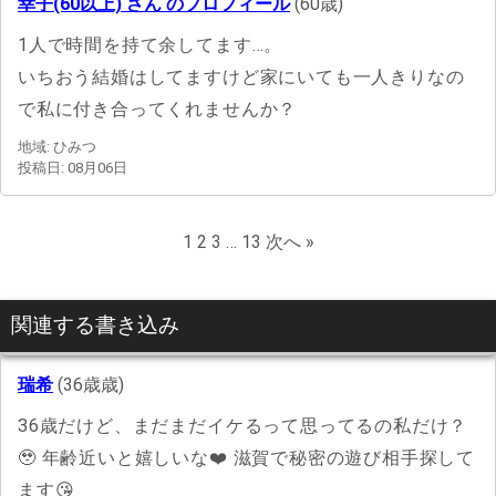
幸子(60以上) さん のプロフィール
(60歳)
1人で時間を持て余してます…。
いちおう結婚はしてますけど家にいても一人きりなの
で私に付き合ってくれませんか？
地域: ひみつ
投稿日: 08月06日
1
2
3
…
13
次へ »
関連する書き込み
瑞希
(36歳歳)
36歳だけど、まだまだイケるって思ってるの私だけ？
🥹 年齢近いと嬉しいな❤️ 滋賀で秘密の遊び相手探して
ます😘