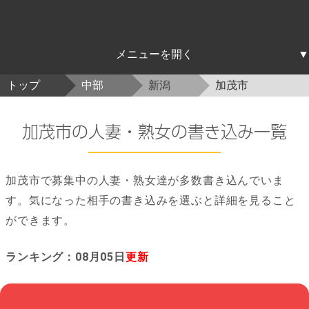
北海道東北
関東
中部
近畿
中国四国
九州沖縄
トップ
中部
新潟
加茂市
北海道
青森
岩手
宮城
秋田
山形
福島
茨城
栃木
群馬
埼玉
千葉
東京
神奈川
新潟
富山
石川
福井
山梨
長野
岐阜
静岡
愛知
三重
滋賀
京都
大阪
兵庫
奈良
和歌山
鳥取
島根
岡山
広島
山口
徳島
香川
愛媛
高知
福岡
佐賀
長崎
熊本
大分
宮崎
鹿児島
沖縄
加茂市の人妻・熟女の書き込み一覧
加茂市で募集中の人妻・熟女達が多数書き込んでいま
す。気になった相手の書き込みを選ぶと詳細を見ること
ができます。
ランキング：08月05日
更新