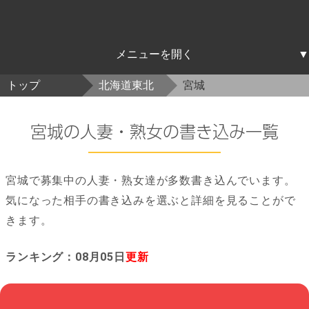
北海道東北
関東
中部
近畿
中国四国
九州沖縄
トップ
北海道東北
宮城
北海道
青森
岩手
宮城
秋田
山形
福島
茨城
栃木
群馬
埼玉
千葉
東京
神奈川
新潟
富山
石川
福井
山梨
長野
岐阜
静岡
愛知
三重
滋賀
京都
大阪
兵庫
奈良
和歌山
鳥取
島根
岡山
広島
山口
徳島
香川
愛媛
高知
福岡
佐賀
長崎
熊本
大分
宮崎
鹿児島
沖縄
宮城の人妻・熟女の書き込み一覧
宮城で募集中の人妻・熟女達が多数書き込んでいます。
気になった相手の書き込みを選ぶと詳細を見ることがで
きます。
ランキング：08月05日
更新