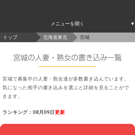
北海道東北
関東
中部
近畿
中国四国
九州沖縄
トップ
北海道東北
宮城
北海道
青森
岩手
宮城
秋田
山形
福島
茨城
栃木
群馬
埼玉
千葉
東京
神奈川
新潟
富山
石川
福井
山梨
長野
岐阜
静岡
愛知
三重
滋賀
京都
大阪
兵庫
奈良
和歌山
鳥取
島根
岡山
広島
山口
徳島
香川
愛媛
高知
福岡
佐賀
長崎
熊本
大分
宮崎
鹿児島
沖縄
宮城の人妻・熟女の書き込み一覧
宮城で募集中の人妻・熟女達が多数書き込んでいます。
気になった相手の書き込みを選ぶと詳細を見ることがで
きます。
ランキング：08月09日
更新