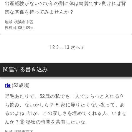
出産経験がないので年の割に体は綺麗です♪良ければ背
徳な関係を持ってみませんか？
地域: 横浜市中区
投稿日: 08月09日
1
2
3
…
13
次へ »
関連する書き込み
rie
(52歳歳)
野毛あたりで、52歳の私でも一人でふらっと入れる立
ち飲み、ないかしら？🍷 家に帰りたくない夜って、あ
るのよね…誰か、この寂しさを埋めてくれる人、いませ
んか？🥺 秘密の時間を共有したいな。
地域: 横浜市西区