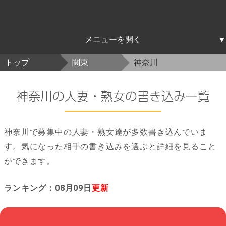
北海道東北
関東
中部
近畿
中国四国
九州沖縄
トップ
関東
神奈川
北海道
青森
岩手
宮城
秋田
山形
福島
茨城
栃木
群馬
埼玉
千葉
東京
神奈川
新潟
富山
石川
福井
山梨
長野
岐阜
静岡
愛知
三重
滋賀
京都
大阪
兵庫
奈良
和歌山
鳥取
島根
岡山
広島
山口
徳島
香川
愛媛
高知
福岡
佐賀
長崎
熊本
大分
宮崎
鹿児島
沖縄
神奈川の人妻・熟女の書き込み一覧
神奈川で募集中の人妻・熟女達が多数書き込んでいま
す。気になった相手の書き込みを選ぶと詳細を見ること
ができます。
ランキング：08月09日
更新