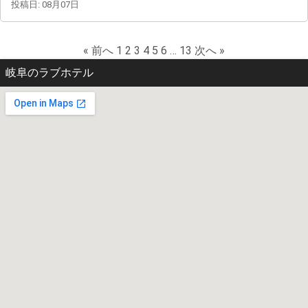
投稿日: 08月07日
« 前へ
1
2
3
4
5
6
…
13
次へ »
岐阜のラブホテル