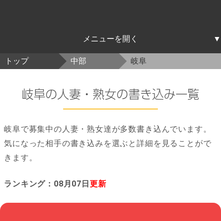
北海道東北
関東
中部
近畿
中国四国
九州沖縄
トップ
中部
岐阜
北海道
青森
岩手
宮城
秋田
山形
福島
茨城
栃木
群馬
埼玉
千葉
東京
神奈川
新潟
富山
石川
福井
山梨
長野
岐阜
静岡
愛知
三重
滋賀
京都
大阪
兵庫
奈良
和歌山
鳥取
島根
岡山
広島
山口
徳島
香川
愛媛
高知
福岡
佐賀
長崎
熊本
大分
宮崎
鹿児島
沖縄
岐阜の人妻・熟女の書き込み一覧
岐阜で募集中の人妻・熟女達が多数書き込んでいます。
気になった相手の書き込みを選ぶと詳細を見ることがで
きます。
ランキング：08月07日
更新