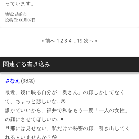
っています。
地域: 越前市
投稿日: 08月07日
« 前へ
1
2
3
4
…
19
次へ »
関連する書き込み
さなえ
(38歳)
最近、鏡に映る自分が「奥さん」の顔しかしてなく
て、ちょっと悲しいな…😢
誰かでいいから、福井で私をもう一度「一人の女性」
の顔にさせてほしいの…♥️
旦那には見せない、私だけの秘密の顔、引き出してく
れる人いませんか？😘