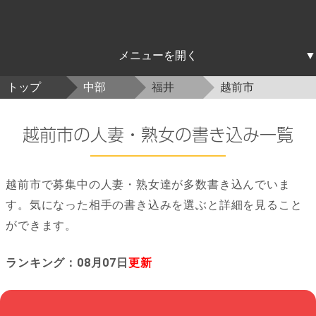
北海道東北
関東
中部
近畿
中国四国
九州沖縄
トップ
中部
福井
越前市
北海道
青森
岩手
宮城
秋田
山形
福島
茨城
栃木
群馬
埼玉
千葉
東京
神奈川
新潟
富山
石川
福井
山梨
長野
岐阜
静岡
愛知
三重
滋賀
京都
大阪
兵庫
奈良
和歌山
鳥取
島根
岡山
広島
山口
徳島
香川
愛媛
高知
福岡
佐賀
長崎
熊本
大分
宮崎
鹿児島
沖縄
越前市の人妻・熟女の書き込み一覧
越前市で募集中の人妻・熟女達が多数書き込んでいま
す。気になった相手の書き込みを選ぶと詳細を見ること
ができます。
ランキング：08月07日
更新